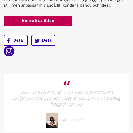
stil, men anpassar mig ändå till kundens behov och idéer.
Kontakta
Ellen
Dela
Dela
“
Tack så mycket för att vi fick vara modeller till ditt
skolprojekt. Det var super roligt att jobba med en proffsig
fotograf som dig!
Alexia & Moa