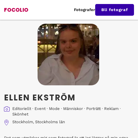
FOCOLIO
Fotografer
Bli fotograf
ELLEN EKSTRÖM
Editoriellt
·
Event
·
Mode
·
Människor
·
Porträtt
·
Reklam
·
Skönhet
Stockholm, Stockholms län
Det som utmärker mig som fotograf är att jag lägger på min egna