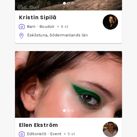
Kristin Sipilä
Barn
·
Boudoir
+ 8 st
Eskilstuna, Södermanlands län
Ellen Ekström
Editoriellt
·
Event
+ 5 st