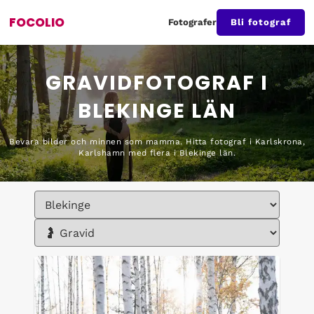
FOCOLIO
Fotografer
Bli fotograf
GRAVIDFOTOGRAF I
BLEKINGE LÄN
Bevara bilder och minnen som mamma. Hitta fotograf i Karlskrona,
Karlshamn med flera i Blekinge län.