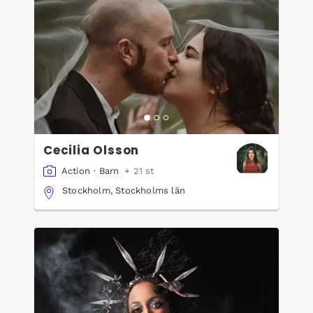
Cecilia Olsson
Action
·
Barn
+ 21 st
Stockholm, Stockholms län