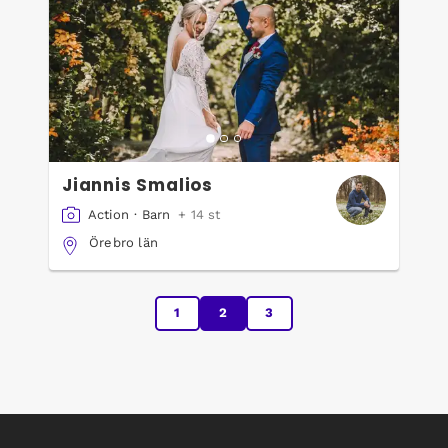
Jiannis Smalios
Action
·
Barn
+ 14 st
Örebro län
1
2
3