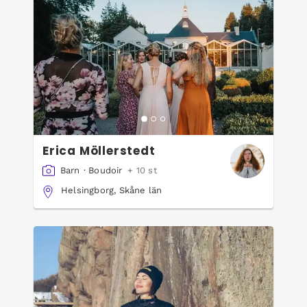
Erica Möllerstedt
Barn
·
Boudoir
+ 10 st
Helsingborg, Skåne län