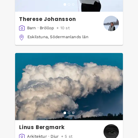
Therese Johansson
Barn
·
Bröllop
+ 10 st
Eskilstuna, Södermanlands län
Linus Bergmark
Arkitektur
·
Djur
+ 5 st