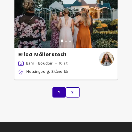
Erica Möllerstedt
Barn
·
Boudoir
+ 10 st
Helsingborg, Skåne län
1
2