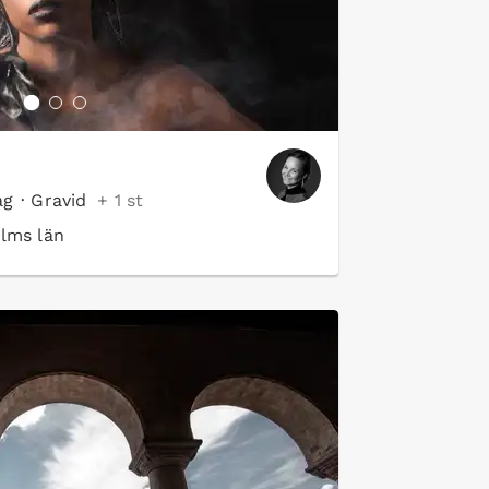
ag
·
Gravid
+ 1 st
lms län