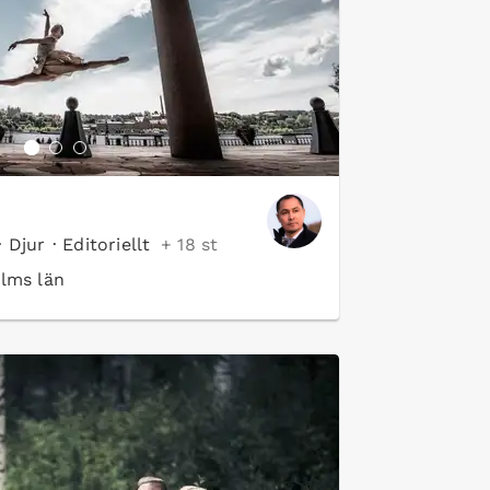
·
Djur
·
Editoriellt
+ 18 st
lms län