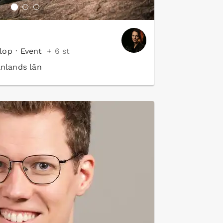
lop
·
Event
+ 6 st
nlands län