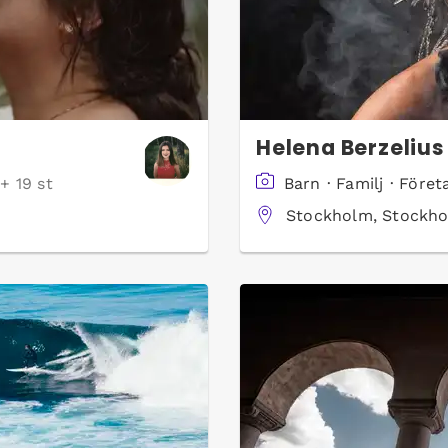
Helena Berzelius
+ 19 st
Barn
·
Familj
·
Föret
Stockholm, Stockho