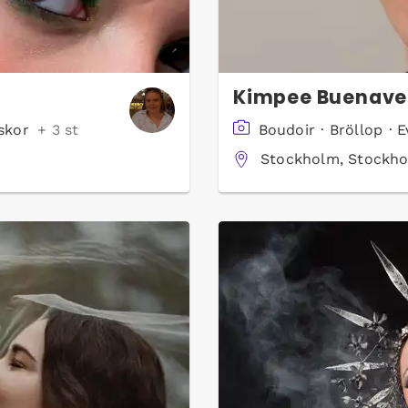
Kimpee Buenave
skor
+ 3 st
Boudoir
·
Bröllop
·
E
Stockholm, Stockho