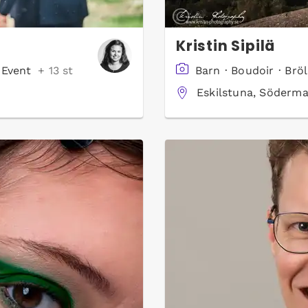
Kristin Sipilä
·
Event
+ 13 st
Barn
·
Boudoir
·
Bröl
Eskilstuna, Söderma