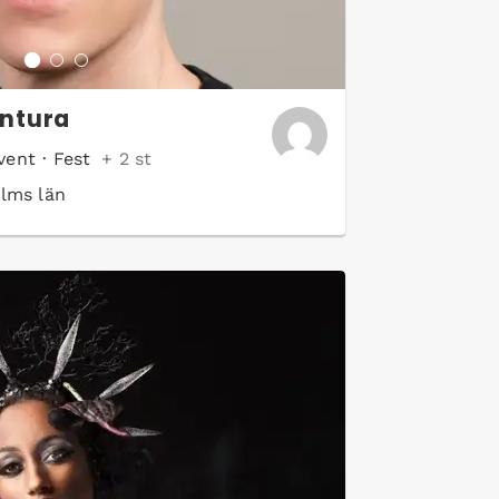
ntura
vent
·
Fest
+ 2 st
lms län