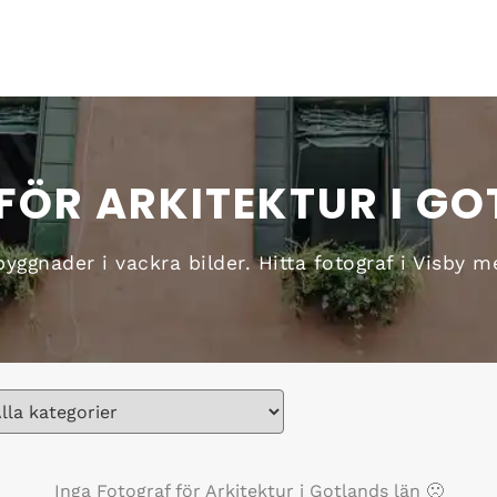
FÖR ARKITEKTUR I GO
ggnader i vackra bilder. Hitta fotograf i Visby me
Inga
Fotograf för Arkitektur i Gotlands län
🙁