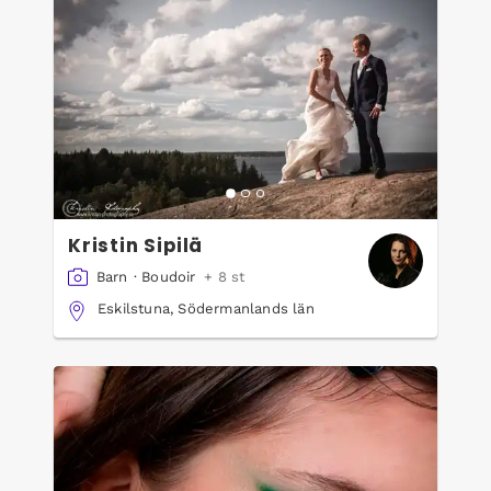
Kristin Sipilä
Barn
·
Boudoir
+ 8 st
Eskilstuna, Södermanlands län