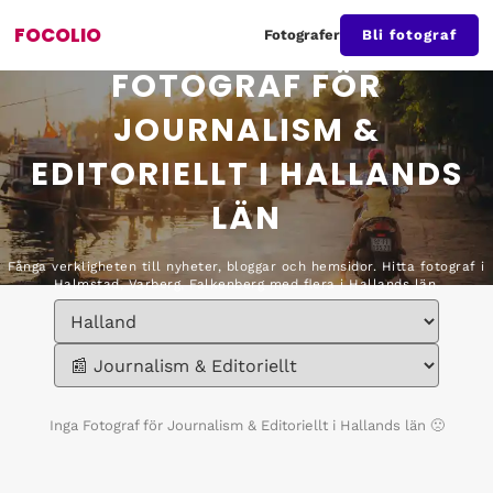
FOCOLIO
Fotografer
Bli fotograf
FOTOGRAF FÖR
JOURNALISM &
EDITORIELLT I HALLANDS
LÄN
Fånga verkligheten till nyheter, bloggar och hemsidor. Hitta fotograf i
Halmstad, Varberg, Falkenberg med flera i Hallands län.
Inga
Fotograf för Journalism & Editoriellt i Hallands län
🙁