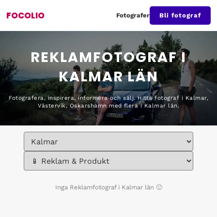
FOCOLIO
Fotografer
Bli fotograf
REKLAMFOTOGRAF I
KALMAR LÄN
Fotografera, inspirera, informera och sälj. Hitta fotograf i Kalmar,
Västervik, Oskarshamn med flera i Kalmar län.
Inga
Reklamfotograf i Kalmar län
🙁