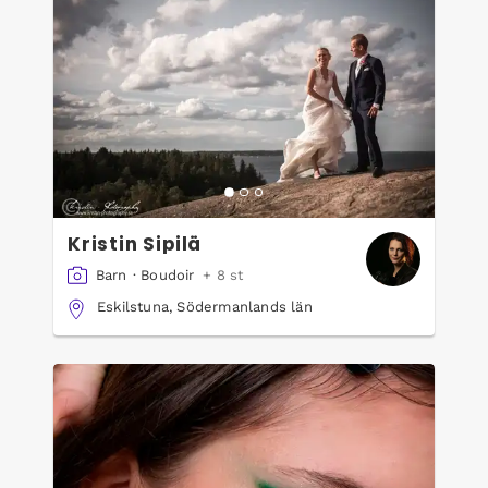
Kristin Sipilä
Barn
·
Boudoir
+ 8 st
Eskilstuna, Södermanlands län