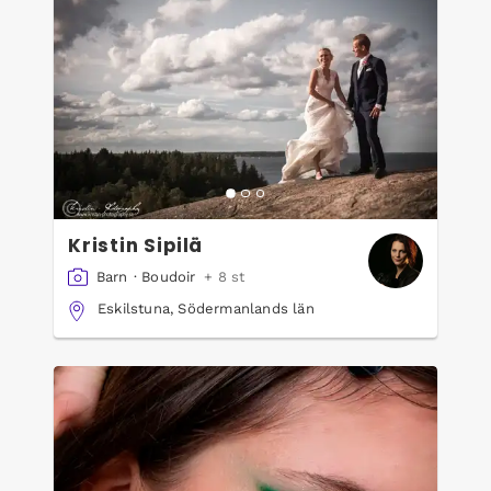
Kristin Sipilä
Barn
·
Boudoir
+ 8 st
Eskilstuna, Södermanlands län