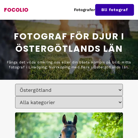
FOCOLIO
Fotografer
Bli fotograf
FOTOGRAF FÖR DJUR I
ÖSTERGÖTLANDS LÄN
Fånga det vilda omkring oss eller din bästa kompis på bild. Hitta
fotograf i Linköping, Norrköping med flera i Östergötlands län.