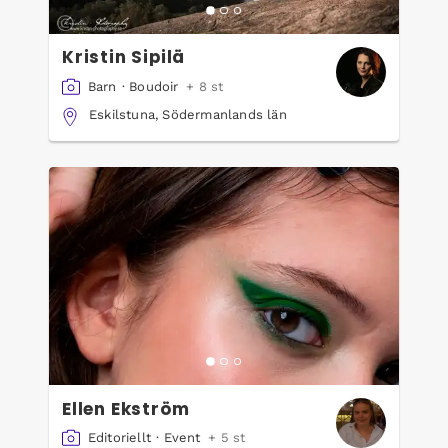
Kristin Sipilä
Barn
·
Boudoir
+ 8 st
Eskilstuna, Södermanlands län
Ellen Ekström
Editoriellt
·
Event
+ 5 st