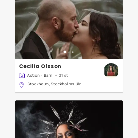
Cecilia Olsson
Action
·
Barn
+ 21 st
Stockholm, Stockholms län