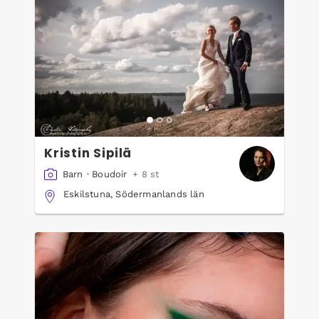
Kristin Sipilä
Barn
·
Boudoir
+ 8 st
Eskilstuna, Södermanlands län