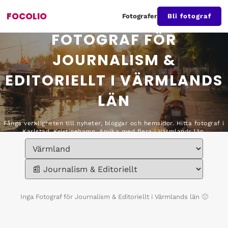
FOCOLIO
Fotografer
Bli fotograf
FOTOGRAF FÖR
JOURNALISM &
EDITORIELLT I VÄRMLANDS
LÄN
Fånga verkligheten till nyheter, bloggar och hemsidor. Hitta fotograf i
Karlstad, Kristinehamn, Arvika med flera i Värmlands län.
Inga
Fotograf för Journalism & Editoriellt i Värmlands län
🙁