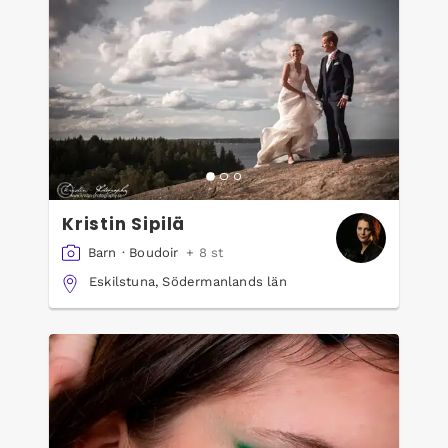
Kristin Sipilä
Barn
·
Boudoir
+ 8 st
Eskilstuna, Södermanlands län