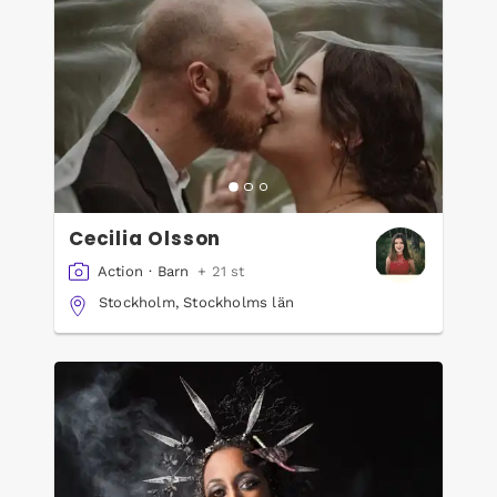
Cecilia Olsson
Action
·
Barn
+ 21 st
Stockholm, Stockholms län