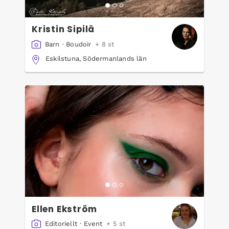
Kristin Sipilä
Barn
·
Boudoir
+ 8 st
Eskilstuna, Södermanlands län
Ellen Ekström
Editoriellt
·
Event
+ 5 st