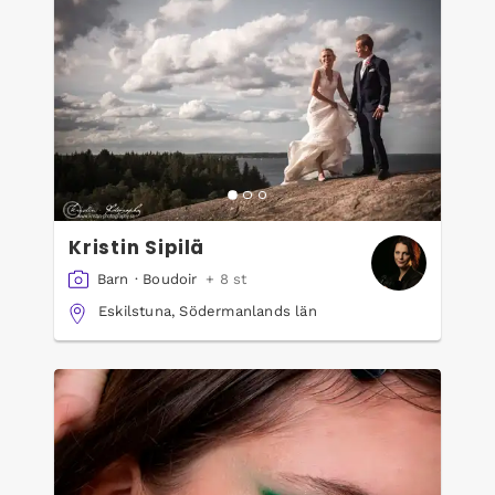
Kristin Sipilä
Barn
·
Boudoir
+ 8 st
Eskilstuna, Södermanlands län