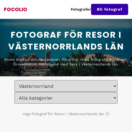
FOCOLIO
Fotografer
Bli fotograf
FOTOGRAF FÖR RESOR I
VÄSTERNORRLANDS LÄN
Minns äventyr och upplevelser för alltid. Hitta fotograf i Sundsvall,
Örnsköldsvik, Härnösand med flera i Västernorrlands län.
Inga
Fotograf för Resor i Västernorrlands län
🙁